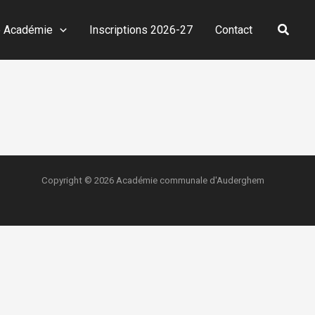
Reche
e Académie
Inscriptions 2026-27
Contact
Copyright © 2026 Académie communale d'Auderghem