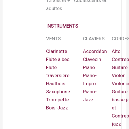
13 ans et + : Adolescents et
adultes
INSTRUMENTS
VENTS
CLAVIERS
CORDE
Clarinette
Accordéon
Alto
Flûte à bec
Clavecin
Contre
Flûte
Piano
Guitare
traversière
Piano-
Violon
Hautbois
Impro
Violonce
Saxophone
Piano-
Guitare
Trompette
Jazz
basse j
Bois-Jazz
et
Contre
jazz