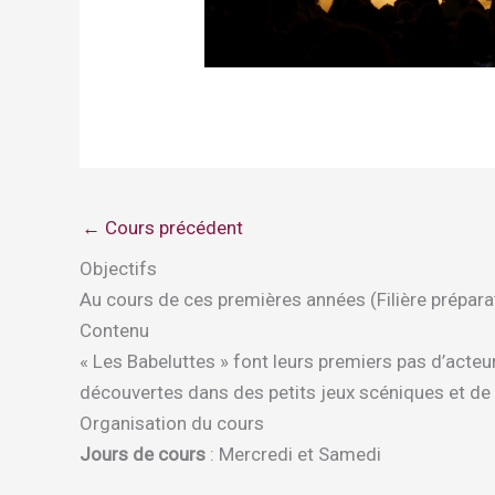
←
Cours précédent
Objectifs
Au cours de ces premières années (Filière préparatoi
Contenu
« Les Babeluttes » font leurs premiers pas d’acteurs
découvertes dans des petits jeux scéniques et de 
Organisation du cours
Jours de cours
: Mercredi et Samedi