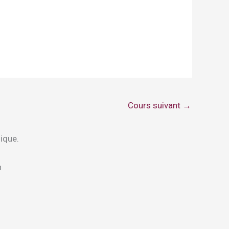
Cours suivant
→
sique.
n