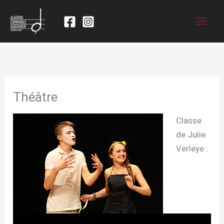
Théâtre
Classe
de Julie
Verleye :