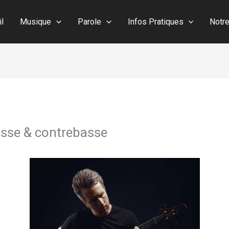
il
Musique
Parole
Infos Pratiques
Notr
asse & contrebasse