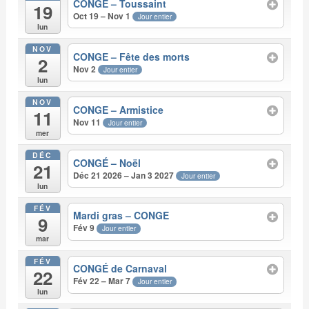
CONGE – Toussaint
19
Oct 19 – Nov 1
Jour entier
lun
NOV
CONGE – Fête des morts
2
Nov 2
Jour entier
lun
NOV
CONGE – Armistice
11
Nov 11
Jour entier
mer
DÉC
CONGÉ – Noël
21
Déc 21 2026 – Jan 3 2027
Jour entier
lun
FÉV
Mardi gras – CONGE
9
Fév 9
Jour entier
mar
FÉV
CONGÉ de Carnaval
22
Fév 22 – Mar 7
Jour entier
lun