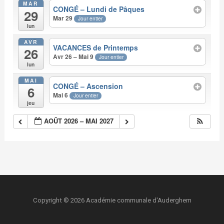
MAR
CONGÉ – Lundi de Pâques
29
Mar 29
Jour entier
lun
AVR
VACANCES de Printemps
26
Avr 26 – Mai 9
Jour entier
lun
MAI
CONGÉ – Ascension
6
Mai 6
Jour entier
jeu
AOÛT 2026 – MAI 2027
Copyright © 2026 Académie communale d'Auderghem