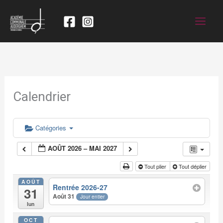
Calendrier
Catégories
AOÛT 2026 – MAI 2027
Tout plier
Tout déplier
AOÛT
Rentrée 2026-27
31
Août 31
Jour entier
lun
OCT