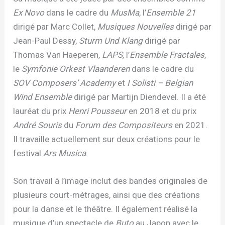
Ex Novo
dans le cadre du
MusMa
, l’
Ensemble 21
dirigé par Marc Collet,
Musiques Nouvelles
dirigé par
Jean-Paul Dessy,
Sturm Und Klang
dirigé par
Thomas Van Haeperen,
LAPS,
l’
Ensemble Fractales
,
le
Symfonie Orkest Vlaanderen
dans le cadre du
SOV Composers’ Academy
et
I Solisti – Belgian
Wind Ensemble
dirigé par Martijn Diendevel. Il a été
lauréat du prix
Henri Pousseur
en 2018 et du prix
André Souris
du
Forum des Compositeurs
en 2021.
Il travaille actuellement sur deux créations pour le
festival
Ars Musica
.
Son travail à l’image inclut des bandes originales de
plusieurs court-métrages, ainsi que des créations
pour la danse et le théâtre. Il également réalisé la
musique d’un spectacle de
Buto
au Japon avec le