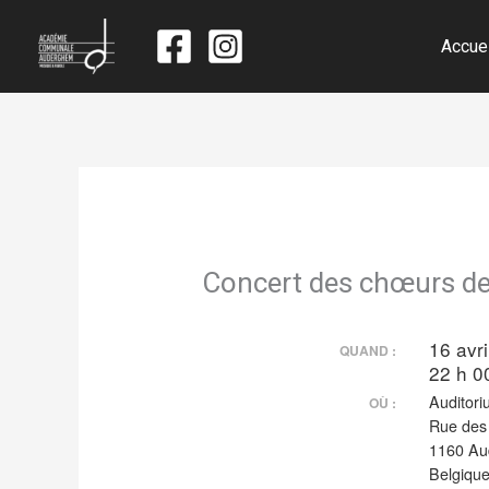
Accue
Concert des chœurs de 
16 avr
QUAND :
22 h 0
Auditori
OÙ :
Rue des 
1160 A
Belgiqu