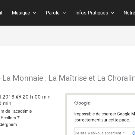
il
Musique
Parole
Infos Pratiques
Notr
La Monnaie : La Maîtrise et La Chorali
il 2016 @ 20 h 00 min –
0 min
um de l'académie
Impossible de charger Google 
Ecoliers 7
correctement sur cette page.
uderghem
e
Ce site Web vous appartient ?