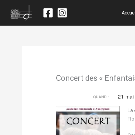
Accue
Concert des « Enfantai
21 mai
QUAND :
La 
Flo