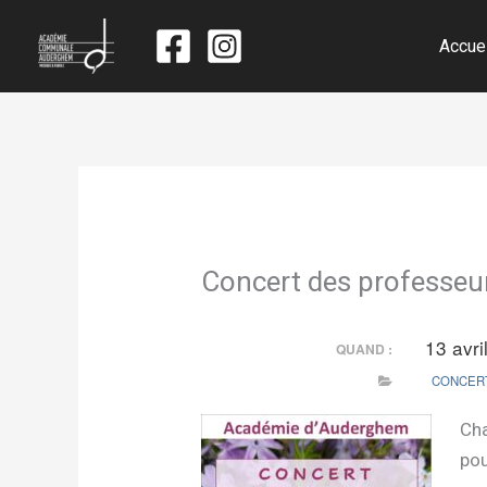
Accue
Concert des professeurs
13 avr
QUAND :
CONCER
Cha
pou