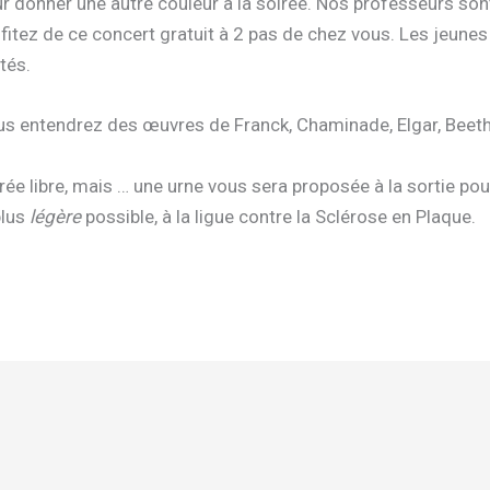
r donner une autre couleur à la soirée. Nos professeurs son
fitez de ce concert gratuit à 2 pas de chez vous. Les jeune
ités.
s entendrez des œuvres de Franck, Chaminade, Elgar, Beet
rée libre, mais … une urne vous sera proposée à la sortie pou
plus
légère
possible, à la ligue contre la Sclérose en Plaque.