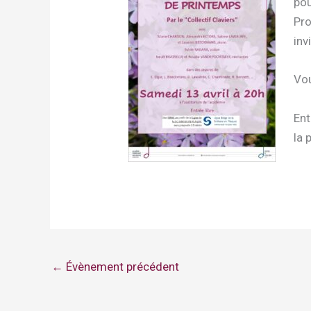
pou
Pro
inv
Vou
Ent
la 
←
Évènement précédent