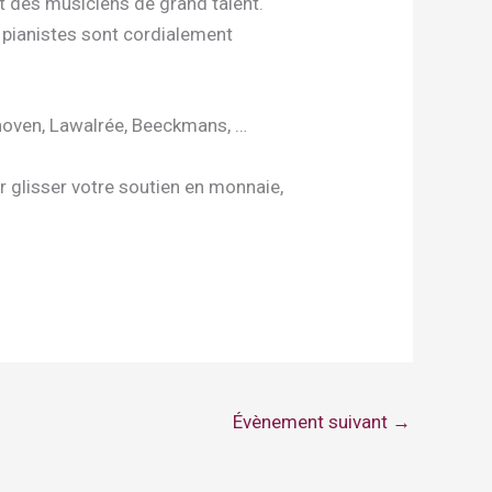
t des musiciens de grand talent.
s pianistes sont cordialement
hoven, Lawalrée, Beeckmans, …
r glisser votre soutien en monnaie,
Évènement suivant
→