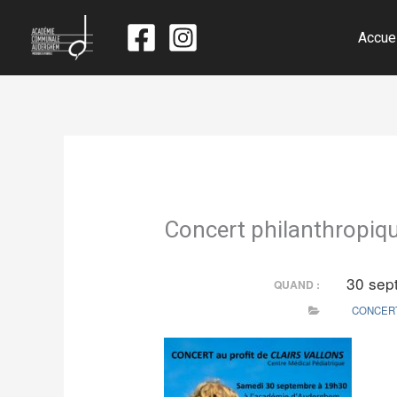
Accue
Concert philanthropiq
30 sep
QUAND :
CONCER