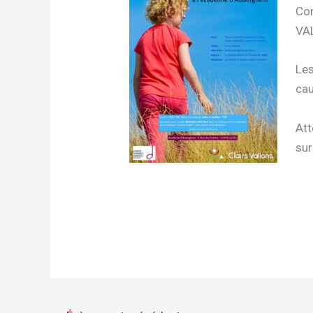
Con
VAL
Les
cau
Att
sur