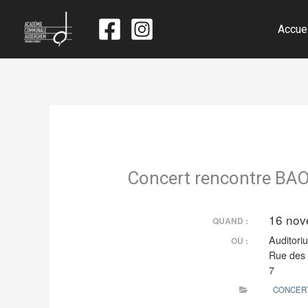
Accue
Concert rencontre BAO
16 nov
QUAND :
Auditori
OÙ :
Rue des 
7
CONCERT