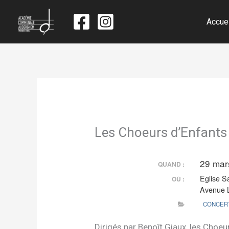
Accue
Les Choeurs d’Enfants 
29 mar
QUAND :
Eglise Sa
OÙ :
Avenue 
CONCERT
Dirigés par Benoît Giaux, les Choeu