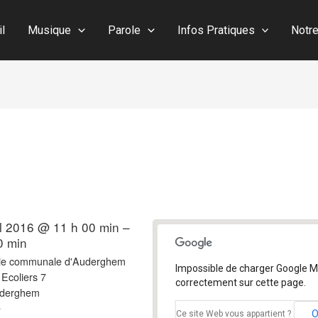
il
Musique
Parole
Infos Pratiques
Notr
il 2016 @ 11 h 00 min –
0 min
e communale d'Auderghem
Impossible de charger Google 
Ecoliers 7
correctement sur cette page.
uderghem
e
Ce site Web vous appartient ?