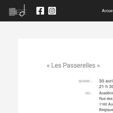
Accue
« Les Passerelles »
30 avr
QUAND :
21 h 3
Académi
OÙ :
Rue des 
1160 A
Belgiqu