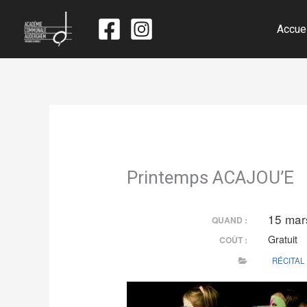
Accue
Printemps ACAJOU’E
15 mar
QUAND :
Gratuit
COÛT :
RÉCITAL 