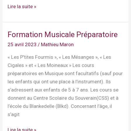
Formation
Lire la suite »
Générale
Jazz
Formation Musicale Préparatoire
25 avril 2023
/
Mathieu Maron
« Les P’tites Fourmis », « Les Mésanges », « Les
Cigales » et « Les Moineaux » Les cours
préparatoires en Musique sont facultatifs (sauf pour
les enfants qui ont une place à l’instrument). Ils
s’adressent aux enfants de 5 à 7 ans. Les cours se
donnent au Centre Scolaire du Souverain(CSS) et à
l’école du Blankedelle (Blkd). Concernant l’âge, il
s’agit
Formation
Lire la suite »