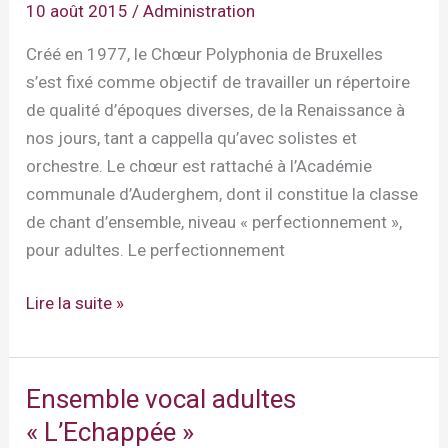
10 août 2015
/
Administration
la
Monnaie
Créé en 1977, le Chœur Polyphonia de Bruxelles
(10-
s’est fixé comme objectif de travailler un répertoire
18
de qualité d’époques diverses, de la Renaissance à
ans)
nos jours, tant a cappella qu’avec solistes et
orchestre. Le chœur est rattaché à l’Académie
communale d’Auderghem, dont il constitue la classe
de chant d’ensemble, niveau « perfectionnement »,
pour adultes. Le perfectionnement
Ensemble
Lire la suite »
vocal
adultes
« Polyphonia »
Ensemble vocal adultes
« L’Echappée »