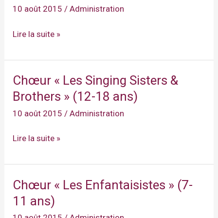
10 août 2015
/
Administration
Ensemble
Lire la suite »
vocal
adultes
« L’Echappée »
Chœur « Les Singing Sisters &
Brothers » (12-18 ans)
10 août 2015
/
Administration
Chœur
Lire la suite »
« Les
Singing
Sisters
Chœur « Les Enfantaisistes » (7-
&
11 ans)
Brothers »
10 août 2015
/
Administration