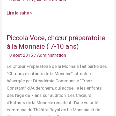
(12-
18
Chœur
Lire la suite »
ans)
« Les
Enfantaisistes »
(7-
Piccola Voce, chœur préparatoire
11
à la Monnaie ( 7-10 ans)
ans)
10 août 2015
/
Administration
Le Chœur Préparatoire de la Monnaie fait partie des
“Chœurs d’enfants de la Monnaie”, structure
hébergée par l’Académie Communale “Franz
Constant” d’Auderghem, qui accueille les enfants
dès l’âge de 7 ans sur audition. Les Chœurs
d’Enfants de la Monnaie résultent d’une volonté
commune du Théâtre Royal de La Monnaie et de