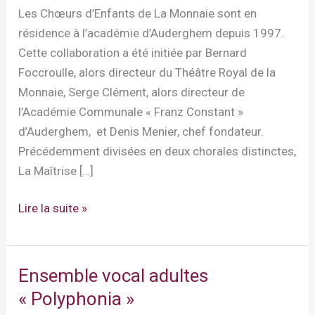
Les Chœurs d’Enfants de La Monnaie sont en
résidence à l’académie d’Auderghem depuis 1997.
Cette collaboration a été initiée par Bernard
Foccroulle, alors directeur du Théâtre Royal de la
Monnaie, Serge Clément, alors directeur de
l’Académie Communale « Franz Constant »
d’Auderghem, et Denis Menier, chef fondateur.
Précédemment divisées en deux chorales distinctes,
La Maîtrise […]
Chœurs
Lire la suite »
d’Enfants
et
de
Ensemble vocal adultes
Jeunes
« Polyphonia »
de